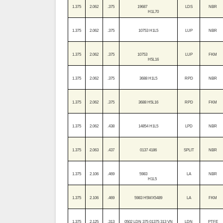
1.375
2.062
.375
19687
LDS
NBR
H1L70
1.375
2.062
.375
10753 H1L5
LUP
NBR
1.375
2.062
.375
10753
LUP
FKM
H5L16
1.375
2.062
.375
3688 H1L5
RPD
NBR
1.375
2.062
.375
3688 H5L16
RPD
FKM
1.375
2.062
.438
14854 H1L5
LPD
NBR
1.375
2.063
.437
0137 4186
SPLIT
NBR
1.375
2.106
.469
5983
LA
NBR
H1L5
1.375
2.106
.469
5983 H5MX5489
LA
FKM
1.375
2.125
.313
0502 LDN 375 01375 313 VN
LDN
PTFE