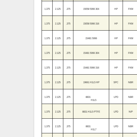
1.375
2.125
.375
15058 5066 304
HP
FKM
1.375
2.125
.375
15058 5066 316
HP
FKM
1.375
2.125
.375
15481 5066
HP
FKM
1.375
2.125
.375
15481 5066 304
HP
FKM
1.375
2.125
.375
15481 5066 316
HP
FKM
1.375
2.125
.375
19661 H1L5 HP
SPC
NBR
1.375
2.125
.375
8831
LPD
NBR
H1L5
1.375
2.125
.375
8831 H1L5 PTFE
LPD
N/P
1.375
2.125
.375
8831
LPD
NBR
H1L7