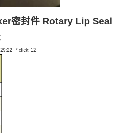
密封件 Rotary Lip Seal
术
29:22 * click: 12