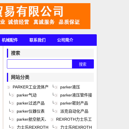
机械配件
联系我们
公司简介
搜索
网站分类
PARKER工业流体产
└
parker液压
品
└
parker气动
└
parker液压管件接
头
└
parker过滤产品
└
parker密封产品
└
parker仪器仪表
└
派克自动化产品
└
parker航空航天、
REXROTH力士乐工
轨道交通、风电能产品
业产品
└
力士乐REXROTH
└
力士乐REXROTH