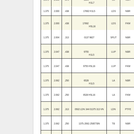
H1L7
1.375
2.000
.438
17692 H1L5
LDS
NBR
1.375
2.000
.438
17692
LDS
FKM
H5L16
1.375
2.004
.313
0137 9827
SPLIT
NBR
1.375
2.047
.438
9755
LUP
NBR
H1L5
1.375
2.047
.438
9755 H5L16
LUP
FKM
1.375
2.062
.250
6528
LA
NBR
H1L5
1.375
2.062
.250
6528 H5L16
LA
FKM
1.375
2.062
.313
0502 LDN 344 01375 313 VN
LDN
PTFE
1.375
2.062
.250
1375-2062-250ETBN
TB
NBR