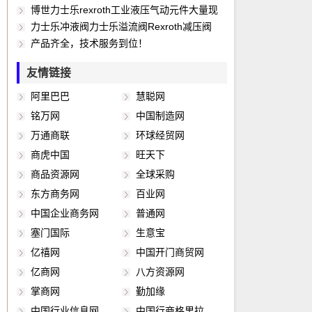
电磁阀线圈，parker线圈，lucifer线圈， 费斯托
洋，以至各种复杂的工程系统，几乎每一个现代
、Sempress 、Climax 、Maxam 、Watts 、
服阀、安全溢流阀、流量控制阀、减压阀、调节
能器、隔膜式蓄能器、各类减振器等。流体过滤
博世力士乐rexroth工业液压气动元件大量现
气动，joucomatic电磁阀，CKD电磁阀 parker线
化项目，都离不开各种各样的传感器。由此可
Legris 、Origa Hoerbiger等著名气动品牌产
阀、压力继电器、比例放大板、放大器，轴向柱
技术：各类液压、润滑过滤器、滤油车、真空脱
货（电磁换向阀、节流阀、单向阀、比例阀、伺
力士乐冲液阀力士乐溢流阀Rexroth减压阀
圈。lucifer电磁阀线圈，skinner电磁阀线
见，传感器技术在发展经济、推动社会进步方面
品。 PARKER CIC部门旗下，SCAM,
塞泵、叶片泵、齿轮泵，伺服驱动器、伺服电
水车、油品检测仪。工艺过程技术：特殊介质过
服阀、安全溢流阀、流量控制阀、减压阀、调节
Rexroth顺序阀 Rexroth流量控制阀Rexroth压力
产品齐全，技术服务到位！
圈,parker,lucifer电磁阀线圈， parker防爆线圈
的重要作用，是十分明显的。世界各国都十分重
Skinner , Goldring,,Lucifer,Sinclair Collins等品牌
机，气动元件、气动阀、气缸等），部分系列型
滤器、自动反冲洗过滤器。电子测量技术：压
阀、压力继电器、比例放大板、放大器，轴向柱
截止阀力士乐顺序阀rexroth滑块 力士乐压力截止
友情链接
活塞型四氟电磁阀 紧急切断电磁阀 垂直安装电磁
视这一领域的发展。相信不久的将来，传感器技
各种工业控制流体阀。 PARKER及旗下的
号. 电磁阀：4WE6、4WE10、4WE16；电液
力、温度、流量检测开关、传感器及显示器、故
塞泵、叶片泵、齿轮泵，伺服驱动器、伺服电
阀力士乐节流阀力士乐节流阀力士乐阀 力士乐压
阀 导热油电磁阀 防爆电磁阀 ZCS水用电磁阀
术将会出现一个飞跃，达到与其重要地位相称的
Denison液压缸，液压泵，液压阀等。
阀：4WEH10H、4WEH16、4WEH25. 单向阀：
障诊断仪等。冷却技术： 油/风冷却器、水冷却
机，气动元件、气动阀、气缸等），部分系列型
力显示器力士乐压力开关Rexroth压力显示器力士
阿里巴巴
慧聪网
ZBSF全不锈钢电磁阀 水用电磁阀 脉冲电磁阀 蒸
新水平。3主要特点传感器的特点包括：微型化、
S10A、S20A、Z1S、Z2S、SL10、SL20、
器，各类冷却装置，供油泵。液压控制技术：液
号. 电磁阀：4WE6、4WE10、4WE16；电液
乐传感器Rexroth压力开关力士乐过滤器力士乐滤
铭万网
中国制造网
汽电磁阀 高温电磁阀 化工电磁阀 塑料电磁阀 紧
数字化、智能化、多功能化、系统化、网络化，
SV10、SV20、RVP，插装阀：LC、LFA. 溢流
压方向、压力、流量控制阀、比例阀、球阀。液
阀：4WEH10H、4WEH16、4WEH25. 单向阀：
芯Rexroth滤芯 力士乐过滤器，力士乐比例阀维
万通商联
环球经贸网
急切断电磁阀 低温电磁阀 全铜电磁阀，SLDF常
它不仅促进了传统产业的改造和更新换代，而且
阀：DB、DBW、DBET、DBD、ZDB、Z2DB，
压、润滑系统总成：各种用途的液压润滑动力
S10A、S20A、Z1S、Z2S、SL10、SL20、
修，rexroth比例阀维修 BOSCH比例阀维修力士
商虎中国
旺天下
闭式电磁阀 飞碟活塞电磁阀 ZCM电磁阀|煤气电
还可能建立新型工业，从而成为21世纪新的经济
减压阀：DR6DP、DR10DP、ZDR6、ZDR10、
站、控制阀块、液压执行器。管道安装技术：球
SV10、SV20、RVP，插装阀：LC、LFA. 溢流
乐滑块，力士乐导轨，德国力士乐滑块 德国力士
商品资源网
全球采购
磁阀|天燃气电磁阀 高压电磁阀 低温电磁阀 用型
增长点。微型化是建立在微电子机械系统
DR-4X、DR-5X. 节流阀：Z2FS6、Z2FS10、
阀、管夹、法兰、管接头、胶管总成、快速接
阀：DB、DBW、DBET、DBD、ZDB、Z2DB，
乐导轨，rexroth滑块，rexroth导轨力士乐滤芯
蒸汽电磁阀 煤气电磁阀 液体电磁阀 油用电磁阀
（MEMS）技术基础上的，已成功应用在硅器件
Z2FS16、Z2FS22；调速阀：2FRM5、
头。其它：压力表、压力表开关、测压软管、测
减压阀：DR6DP、DR10DP、ZDR6、ZDR10、
rexroth滤芯 rexroth过滤器德国力士乐滤芯德国
东方商务网
百业网
气动阀ZZS 微型电磁阀 电磁阀ZW 电磁阀ZQDF
上做成硅压力传感器。传感器流体传感器——触
2FRM10、2FRM16. 平衡阀：FD12FA、
压接头、液位计、空滤器、钟型产品质量如何？
DR-4X、DR-5X. 节流阀：Z2FS6、Z2FS10、
力士乐过滤器型号对照快速报价 德国力士乐滤
中国企业商务网
普通网
电磁阀ZF4 全不锈钢电磁阀
觉敏感元件的分类：物理类，基于力、热、光、
FD12PA、FD12KA、FD16FA，继电器：
Z2FS16、Z2FS22；调速阀：2FRM5、
芯，rexroth滤芯安沃驰气动阀安沃驰气缸 安沃弛
塞门国际
生意宝
电、磁和声等物理效应。化学类，基于化学反应
HED80、HED40，电子单元：VT、0811. 比例方
2FRM10、2FRM16. 平衡阀：FD12FA、
传感器，安沃弛气动三联件安沃弛气动两联件
亿禧网
中国开门商贸网
的原理。生物类，基于酶、抗体、和激素等分子
向阀：4WRA、4WRAE、4WRE、4WREE、
FD12PA、FD12KA、FD16FA，继电器：
aventics气动阀 ，aventics气缸，aventics传感器
亿商网
八方资源网
识别功能。通常据其基本感知功能可分为热敏元
4WREEM、4WRH、4WRZ、4WRZE、
HED80、HED40，电子单元：VT、0811. 比例方
货期可以！泉州市天益机电 www.qztyjd.com
掌商网
勤加缘
件、光敏元件、气敏元件、力敏元件、磁敏元
4WRKE、4WRBKE、4WS2EM 高频响方向阀：
向阀：4WRA、4WRAE、4WRE、4WREE、
件、湿敏元件、声敏元件、放射线敏感元件、色
4WRPH、4WRPEH、5WRP、5WRPE、
4WREEM、4WRH、4WRZ、4WRZE、
中国行业信息网
中国行商格里拉