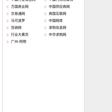
敏元件和味敏元件等十大类（还有人曾将敏感元
4WRREH、4WRP、4WRPE、4WRP(E)H、
4WRKE、4WRBKE、4WS2EM 高频响方向阀：
万国商业网
中国供应商网
件分46类）。5常见种类电阻式传感器电阻式传
4WRSE、4WRSEH、4WRPNH、4WRL、
4WRPH、4WRPEH、5WRP、5WRPE、
交易通网
商国互联网
感器是将被测量，如位移、形变、力、加速度、
4WRLE、4WRVE、4WRGE、4WRL、
4WRREH、4WRP、4WRPE、4WRP(E)H、
马可波罗
中国网库
湿度、温度等这些物理量转换式成电阻值这样的
4WRLE、4WRDE、3WRCBH. 伺服系统：
4WRSE、4WRSEH、4WRPNH、4WRL、
百纳网
求购信息网
一种器件。主要有电阻应变式、压阻式、热电
HAS、HNL、HCS、HNL. 柱塞泵：A4VSO、
4WRLE、4WRVE、4WRGE、4WRL、
行业大黄页
中华求购网
阻、热敏、气敏、湿敏等电阻式传感器件。变频
A10VSO、A2FO，定量马达：A2FM，A4FM，
4WRLE、4WRDE、3WRCBH. 伺服系统：
功率传感器变频功率传感器通过对输入的电压、
A10FM/E， 齿轮泵：0510、AZPF，叶片泵：
HAS、HNL、HCS、HNL. 柱塞泵：A4VSO、
广州-阿明
电流信号进行交流采样，再将采样值通过电缆、
PV7. 4WREE6E16-2X/G24K31/A1V-655
A10VSO、A2FO，定量马达：A2FM，A4FM，
光纤等传输系统与数字量输入二次仪表相连，数
REXROTH比例阀. 伺服阀中位没有死区，比例阀
A10FM/E， 齿轮泵：0510、AZPF，叶片泵：
字量输入二次仪表对电压、电流的采样值进行运
有中位死区. 伺服阀的频响
PV7. 4WREE6E16-2X/G24K31/A1V-655
算，可以获取电压有效值、电流有效值、基波电
REXROTH比例阀. 伺服阀中位没有死区，比例阀
压、基波电流、谐波电压、谐波电流、有功功
有中位死区. 伺服阀的频响（响应频率）更高，可
率、基波功率、谐波功率等参数。
以高达200Hz左右，比例阀一般最高几十Hz. 伺
服阀对液压油液的要求更高，需要精过滤才行，
否则容易堵塞，比例阀要求低一些. 阀芯结构及加
工精度不同。比例阀采用阀芯+阀体结构，阀体兼
作阀套。伺服阀和伺服比例阀采用阀芯+阀套的结
构. 中位机能种类不同。比例换向阀具有与普通换