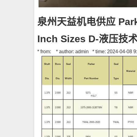
泉州天益机电供应 Parker
Inch Sizes D-液压技
* from: * author: admin * time: 2024-04-08 9:
Shaft
Bore
Seal
Parker
Seal
Material
Dia.
Dia.
Width
Part Number
Type
1.375
2.000
.313
5271
SS
NBR
H1L7
1.375
2.000
.313
1375-2000-313ETBN
TB
NBR
1.375
2.000
.313
TMAL 2000-2020
TMAL
PTFE
1.375
2.000
.375
5804
SS
NBR