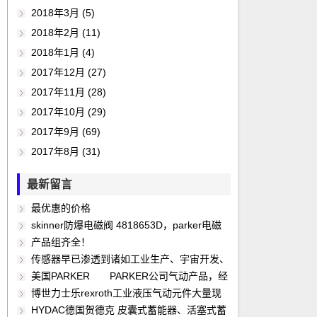
2018年3月 (5)
2018年2月 (11)
2018年1月 (4)
2017年12月 (27)
2017年11月 (28)
2017年10月 (29)
2017年9月 (69)
2017年8月 (31)
最新留言
最优惠的价格
skinner防爆电磁阀 4818653D，parker电磁
阀 美国派克PARKER CIC电磁阀 parker电磁阀，
产品组齐全！
lucifer电磁阀，skinner电磁阀，SMC电磁阀， Ｏ
传感器早已渗透到诸如工业生产、宇宙开发、
ＤＥ电磁阀，ASCO电磁阀，ASCO防爆电磁阀，
海洋探测、环境保护、资源调查、医学诊断、生
美国PARKER PARKER公司气动产品，经
ASCO脉冲电磁阀，parker-lucifer电磁阀，
物工程、甚至文物保护等等极其之泛的领域。可
销PARKER旗下Schrader Bellows 、Atlas 、
博世力士乐rexroth工业液压气动元件大量现
parker电磁阀线圈，lucifer电磁阀线圈，skinner
以毫不夸张地说，从茫茫的太空，到浩瀚的海
Telepneumatic 、Kuroda 、Taiyo 、Wilkerson
货（电磁换向阀、节流阀、单向阀、比例阀、伺
HYDAC德国贺德克 皮囊式蓄能器、活塞式蓄