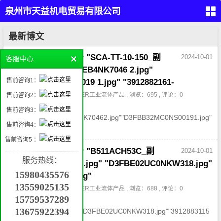
泉州市天益机电贸易有限公司
（PARKER,REXROTH,EATON
首
最新博文
页
VICKERS）
留
天益机电供应parker "SCA-TT-10-150_副
2024-10-01
客服中心
言
本
本.jpg" "D31FPB61EB4NK7046 2.jpg"
液
售前咨询1：
"D3FBB32MC0NS0019 1.jpg" "3912882161-
压
产
品
作者：admin , 分类：
PARKER工业流体产品
, 浏览：695 , 评论：0
售前咨询2：
气
"SCA-TT-10-150_副
动
售前咨询3：
产
品
本.jpg""D31FPB61EB4NK70462.jpg""D3FBB32MC0NS00191.jpg"
工
售前咨询4：
"3912882161-KIT...
业
自
动
售前咨询5 ：
化
管件
产
天益机电供应parker "B511ACH53C_副
2024-10-01
接
品
头，
服务热线：
密
本.jpg" "DSL201CR.jpg" "D3FBE02UC0NKW318.jpg"
封，
挖
过滤
15980435576
掘
"3912883115现货.jpg"
机
属
13559025135
作者：admin , 分类：
PARKER工业流体产品
, 浏览：688 , 评论：0
具
机
械
15759537289
"B511ACH53C_副
配
件
13675922394
本.jpg""DSL201CR.jpg""D3FBE02UC0NKW318.jpg""3912883115
联
系