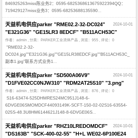
846925263miss陈业务2：0595-6825368613675922394QQ：
719429127miss业务3：0595-68253688135590...
天益机电供应parker "RME02.2-32-DC024"
2024-10-01
"E321G36" "GE15LR3 8EDCF" "B511ACH53C"
作者：admin , 分类：
PARKER工业流体产品
, 浏览：955 , 评论：0
"RME02.2-32-
DC024.jpg""E321G36.jpg""GE15LR38EDCF.jpg""B511ACH53C_
副本1.jpg"联系方式业务1...
天益机电供应parker "SD500A06V9"
2024-10-01
"D1FVE02CC0NJW310" "RDM2AT25S10" "3.png"
作者：admin , 分类：
PARKER工业流体产品
, 浏览：876 , 评论：0
S16-63474-525DHMRES24MC951J148-6-
6DVGE06SMOMDCF44093149K-SCFT-150-02-02S16-63554-
025S-48.3U8HM6144621J148-8-6DVGE06S...
天益机电供应parker "RHZ10LREDOMDCF"
2024-10-01
"DS163B" "SCK-400-02-55" "H+L WE02-6P100E24