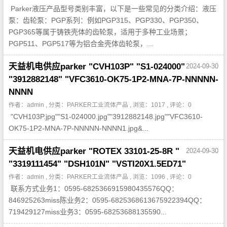
Parker液压产品型号类别丰富，以下是一些常见的分类介绍：液压
泵：齿轮泵：PGP系列：例如PGP315、PGP330、PGP350、
PGP365等属于铸铁壳体的齿轮泵，适用于多种工业场景；
PGP511、PGP517等为铝合金壳体齿轮泵，...
天益机电供应parker "CVH103P" "S1-024000"
2024-09-30
"3912882148" "VFC3610-OK75-1P2-MNA-7P-NNNNN-
NNNN
作者：admin , 分类：
PARKER工业流体产品
, 浏览：1017 , 评论：0
"CVH103P.jpg""S1-024000.jpg""3912882148.jpg""VFC3610-
OK75-1P2-MNA-7P-NNNNN-NNNN1.jpg&...
天益机电供应parker "ROTEX 33101-25-8R "
2024-09-30
"3319111454" "DSH101N" "VSTI20X1.5ED71"
作者：admin , 分类：
PARKER工业流体产品
, 浏览：1096 , 评论：0
联系方式业务1：0595-6825366915980435576QQ：
846925263miss陈业务2：0595-6825368613675922394QQ：
719429127miss业务3：0595-68253688135590...