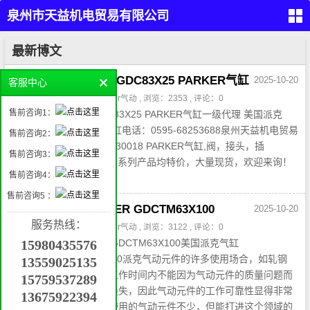
泉州市天益机电贸易有限公司
（PARKER,REXROTH,EATON
首
最新博文
页
VICKERS）
留
一级代理 美国 派克 GDC83X25 PARKER气缸
2025-10-20
客服中心
言
本
作者：admin3 , 分类：
parker气动
, 浏览：2353 , 评论：0
液
售前咨询1：
一级代理 美国派克GDC83X25 PARKER气缸一级代理 美国派克
压
产
GDC83X25 PARKER气缸电话：0595-68253688泉州天益机电贸易
品
售前咨询2：
气
有限公司蒋芬QQ:3001030018 PARKER气缸,阀，接头，插
动
售前咨询3：
产
头，，，派克PARKER全系列产品均特价，大量现货，欢迎来询！
品
工
售前咨询4：
GDC-CB100X150 &nb...
业
自
动
售前咨询5 ：
化
管件
美国派克气缸PARKER GDCTM63X100
产
2025-10-20
接
品
头，
服务热线：
密
作者：admin3 , 分类：
parker气动
, 浏览：3122 , 评论：0
封，
挖
过滤
美国派克气缸PARKER GDCTM63X100美国派克气缸
15980435576
掘
机
属
PARKER GDCTM63X100派克气动元件的许多使用场合，如轧钢
13559025135
具
机
机、纺织流水线等，在工作时间内不能因为气动元件的质量问题而
械
15759537289
配
件
中断，否则会造成巨大损失，因此气动元件的工作可靠性显得非常
13675922394
联
重要。在航海轮船上，使用的气动元件不少，但能打进这个领域的
系