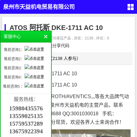
泉州市天益机电贸易有限公司
（PARKER,REXROTH,EATON
首
页
ATOS 阿托斯 DKE-1711 AC 10
VICKERS）
留
客服中心
言
作者：admin3 , 分类：
ATOS液压产品
, 浏览：2138 , 评论：0
本
请在这里放置你的在线分享代码
液
售前咨询1：
压
产
品
点这评论（2138 人参与）
正文
售前咨询2：
气
动
售前咨询3：
产
品
ATOS 阿托斯 DKE-1711 AC 10
工
售前咨询4：
业
自
ATOS 阿托斯 DKE-1711 AC 10
动
售前咨询5 ：
化
管件
产
接
品
ATOS/PARKER/REXROTH/AVENTICS,,,等各大品牌气动
头，
服务热线：
密
封，
液压产品 均是福建省泉州市天益机电的主营产品，联系
挖
过滤
15980435576
掘
机
人：蒋芬 0595-68253688 QQ:3001030018 手机：
属
13559025135
具
机
13559025135 以下部分现货，欢迎各界人士来询合作！
械
15759537289
配
件
13675922394
联
系