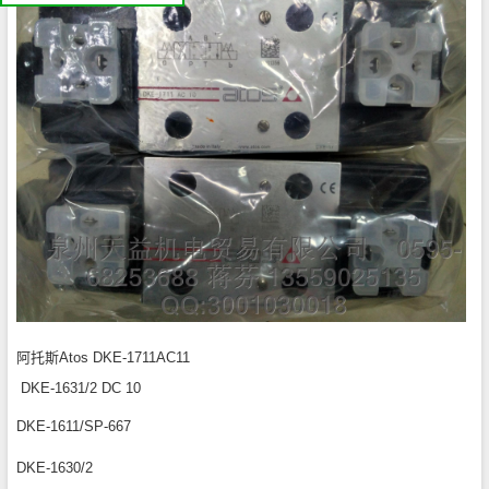
我
们
公
司
简
介
机
电
产
品
平
台
阿托斯Atos DKE-1711AC11
DKE-1631/2 DC 10
DKE-1611/SP-667
DKE-1630/2