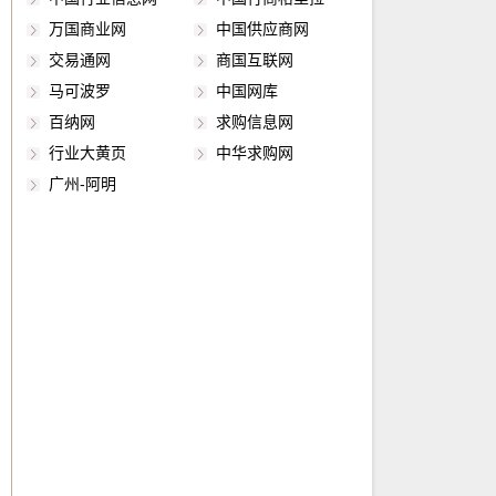
敏元件和味敏元件等十大类（还有人曾将敏感元
4WRREH、4WRP、4WRPE、4WRP(E)H、
4WRKE、4WRBKE、4WS2EM 高频响方向阀：
万国商业网
中国供应商网
件分46类）。5常见种类电阻式传感器电阻式传
4WRSE、4WRSEH、4WRPNH、4WRL、
4WRPH、4WRPEH、5WRP、5WRPE、
交易通网
商国互联网
感器是将被测量，如位移、形变、力、加速度、
4WRLE、4WRVE、4WRGE、4WRL、
4WRREH、4WRP、4WRPE、4WRP(E)H、
马可波罗
中国网库
湿度、温度等这些物理量转换式成电阻值这样的
4WRLE、4WRDE、3WRCBH. 伺服系统：
4WRSE、4WRSEH、4WRPNH、4WRL、
百纳网
求购信息网
一种器件。主要有电阻应变式、压阻式、热电
HAS、HNL、HCS、HNL. 柱塞泵：A4VSO、
4WRLE、4WRVE、4WRGE、4WRL、
行业大黄页
中华求购网
阻、热敏、气敏、湿敏等电阻式传感器件。变频
A10VSO、A2FO，定量马达：A2FM，A4FM，
4WRLE、4WRDE、3WRCBH. 伺服系统：
功率传感器变频功率传感器通过对输入的电压、
A10FM/E， 齿轮泵：0510、AZPF，叶片泵：
HAS、HNL、HCS、HNL. 柱塞泵：A4VSO、
广州-阿明
电流信号进行交流采样，再将采样值通过电缆、
PV7. 4WREE6E16-2X/G24K31/A1V-655
A10VSO、A2FO，定量马达：A2FM，A4FM，
光纤等传输系统与数字量输入二次仪表相连，数
REXROTH比例阀. 伺服阀中位没有死区，比例阀
A10FM/E， 齿轮泵：0510、AZPF，叶片泵：
字量输入二次仪表对电压、电流的采样值进行运
有中位死区. 伺服阀的频响
PV7. 4WREE6E16-2X/G24K31/A1V-655
算，可以获取电压有效值、电流有效值、基波电
REXROTH比例阀. 伺服阀中位没有死区，比例阀
压、基波电流、谐波电压、谐波电流、有功功
有中位死区. 伺服阀的频响（响应频率）更高，可
率、基波功率、谐波功率等参数。
以高达200Hz左右，比例阀一般最高几十Hz. 伺
服阀对液压油液的要求更高，需要精过滤才行，
否则容易堵塞，比例阀要求低一些. 阀芯结构及加
工精度不同。比例阀采用阀芯+阀体结构，阀体兼
作阀套。伺服阀和伺服比例阀采用阀芯+阀套的结
构. 中位机能种类不同。比例换向阀具有与普通换