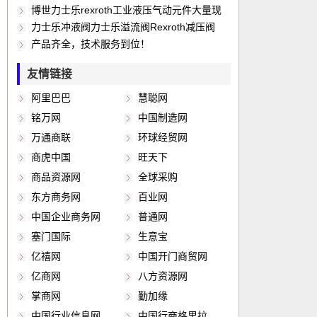
电磁阀线圈，parker线圈，lucifer线圈， 费斯托
洋，以至各种复杂的工程系统，几乎每一个现代
、Sempress 、Climax 、Maxam 、Watts 、
服阀、安全溢流阀、流量控制阀、减压阀、调节
能器、隔膜式蓄能器、各类减振器等。流体过滤
博世力士乐rexroth工业液压气动元件大量现
气动，joucomatic电磁阀，CKD电磁阀 parker线
化项目，都离不开各种各样的传感器。由此可
Legris 、Origa Hoerbiger等著名气动品牌产
阀、压力继电器、比例放大板、放大器，轴向柱
技术：各类液压、润滑过滤器、滤油车、真空脱
货（电磁换向阀、节流阀、单向阀、比例阀、伺
力士乐冲液阀力士乐溢流阀Rexroth减压阀
圈。lucifer电磁阀线圈，skinner电磁阀线
见，传感器技术在发展经济、推动社会进步方面
品。 PARKER CIC部门旗下，SCAM,
塞泵、叶片泵、齿轮泵，伺服驱动器、伺服电
水车、油品检测仪。工艺过程技术：特殊介质过
服阀、安全溢流阀、流量控制阀、减压阀、调节
Rexroth顺序阀 Rexroth流量控制阀Rexroth压力
产品齐全，技术服务到位！
圈,parker,lucifer电磁阀线圈， parker防爆线圈
的重要作用，是十分明显的。世界各国都十分重
Skinner , Goldring,,Lucifer,Sinclair Collins等品牌
机，气动元件、气动阀、气缸等），部分系列型
滤器、自动反冲洗过滤器。电子测量技术：压
阀、压力继电器、比例放大板、放大器，轴向柱
截止阀力士乐顺序阀rexroth滑块 力士乐压力截止
友情链接
活塞型四氟电磁阀 紧急切断电磁阀 垂直安装电磁
视这一领域的发展。相信不久的将来，传感器技
各种工业控制流体阀。 PARKER及旗下的
号. 电磁阀：4WE6、4WE10、4WE16；电液
力、温度、流量检测开关、传感器及显示器、故
塞泵、叶片泵、齿轮泵，伺服驱动器、伺服电
阀力士乐节流阀力士乐节流阀力士乐阀 力士乐压
阀 导热油电磁阀 防爆电磁阀 ZCS水用电磁阀
术将会出现一个飞跃，达到与其重要地位相称的
Denison液压缸，液压泵，液压阀等。
阀：4WEH10H、4WEH16、4WEH25. 单向阀：
障诊断仪等。冷却技术： 油/风冷却器、水冷却
机，气动元件、气动阀、气缸等），部分系列型
力显示器力士乐压力开关Rexroth压力显示器力士
阿里巴巴
慧聪网
ZBSF全不锈钢电磁阀 水用电磁阀 脉冲电磁阀 蒸
新水平。3主要特点传感器的特点包括：微型化、
S10A、S20A、Z1S、Z2S、SL10、SL20、
器，各类冷却装置，供油泵。液压控制技术：液
号. 电磁阀：4WE6、4WE10、4WE16；电液
乐传感器Rexroth压力开关力士乐过滤器力士乐滤
铭万网
中国制造网
汽电磁阀 高温电磁阀 化工电磁阀 塑料电磁阀 紧
数字化、智能化、多功能化、系统化、网络化，
SV10、SV20、RVP，插装阀：LC、LFA. 溢流
压方向、压力、流量控制阀、比例阀、球阀。液
阀：4WEH10H、4WEH16、4WEH25. 单向阀：
芯Rexroth滤芯 力士乐过滤器，力士乐比例阀维
万通商联
环球经贸网
急切断电磁阀 低温电磁阀 全铜电磁阀，SLDF常
它不仅促进了传统产业的改造和更新换代，而且
阀：DB、DBW、DBET、DBD、ZDB、Z2DB，
压、润滑系统总成：各种用途的液压润滑动力
S10A、S20A、Z1S、Z2S、SL10、SL20、
修，rexroth比例阀维修 BOSCH比例阀维修力士
商虎中国
旺天下
闭式电磁阀 飞碟活塞电磁阀 ZCM电磁阀|煤气电
还可能建立新型工业，从而成为21世纪新的经济
减压阀：DR6DP、DR10DP、ZDR6、ZDR10、
站、控制阀块、液压执行器。管道安装技术：球
SV10、SV20、RVP，插装阀：LC、LFA. 溢流
乐滑块，力士乐导轨，德国力士乐滑块 德国力士
商品资源网
全球采购
磁阀|天燃气电磁阀 高压电磁阀 低温电磁阀 用型
增长点。微型化是建立在微电子机械系统
DR-4X、DR-5X. 节流阀：Z2FS6、Z2FS10、
阀、管夹、法兰、管接头、胶管总成、快速接
阀：DB、DBW、DBET、DBD、ZDB、Z2DB，
乐导轨，rexroth滑块，rexroth导轨力士乐滤芯
蒸汽电磁阀 煤气电磁阀 液体电磁阀 油用电磁阀
（MEMS）技术基础上的，已成功应用在硅器件
Z2FS16、Z2FS22；调速阀：2FRM5、
头。其它：压力表、压力表开关、测压软管、测
减压阀：DR6DP、DR10DP、ZDR6、ZDR10、
rexroth滤芯 rexroth过滤器德国力士乐滤芯德国
东方商务网
百业网
气动阀ZZS 微型电磁阀 电磁阀ZW 电磁阀ZQDF
上做成硅压力传感器。传感器流体传感器——触
2FRM10、2FRM16. 平衡阀：FD12FA、
压接头、液位计、空滤器、钟型产品质量如何？
DR-4X、DR-5X. 节流阀：Z2FS6、Z2FS10、
力士乐过滤器型号对照快速报价 德国力士乐滤
中国企业商务网
普通网
电磁阀ZF4 全不锈钢电磁阀
觉敏感元件的分类：物理类，基于力、热、光、
FD12PA、FD12KA、FD16FA，继电器：
Z2FS16、Z2FS22；调速阀：2FRM5、
芯，rexroth滤芯安沃驰气动阀安沃驰气缸 安沃弛
塞门国际
生意宝
电、磁和声等物理效应。化学类，基于化学反应
HED80、HED40，电子单元：VT、0811. 比例方
2FRM10、2FRM16. 平衡阀：FD12FA、
传感器，安沃弛气动三联件安沃弛气动两联件
亿禧网
中国开门商贸网
的原理。生物类，基于酶、抗体、和激素等分子
向阀：4WRA、4WRAE、4WRE、4WREE、
FD12PA、FD12KA、FD16FA，继电器：
aventics气动阀 ，aventics气缸，aventics传感器
亿商网
八方资源网
识别功能。通常据其基本感知功能可分为热敏元
4WREEM、4WRH、4WRZ、4WRZE、
HED80、HED40，电子单元：VT、0811. 比例方
货期可以！泉州市天益机电 www.qztyjd.com
掌商网
勤加缘
件、光敏元件、气敏元件、力敏元件、磁敏元
4WRKE、4WRBKE、4WS2EM 高频响方向阀：
向阀：4WRA、4WRAE、4WRE、4WREE、
件、湿敏元件、声敏元件、放射线敏感元件、色
4WRPH、4WRPEH、5WRP、5WRPE、
4WREEM、4WRH、4WRZ、4WRZE、
中国行业信息网
中国行商格里拉