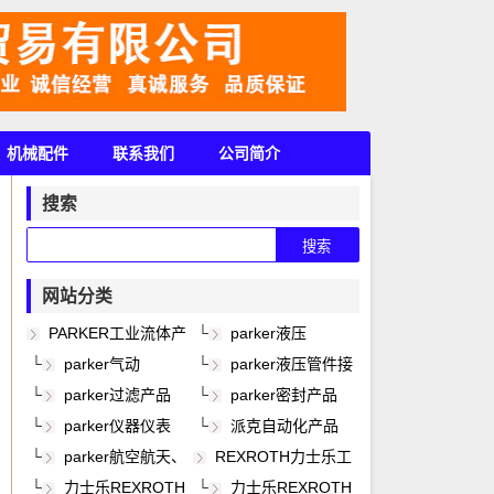
机械配件
联系我们
公司简介
搜索
网站分类
PARKER工业流体产
└
parker液压
品
└
parker气动
└
parker液压管件接
头
└
parker过滤产品
└
parker密封产品
└
parker仪器仪表
└
派克自动化产品
└
parker航空航天、
REXROTH力士乐工
轨道交通、风电能产品
业产品
└
力士乐REXROTH
└
力士乐REXROTH