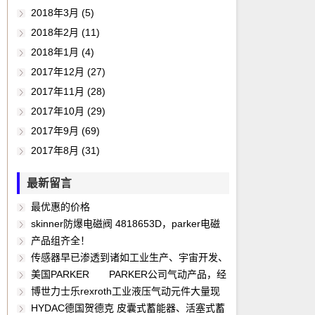
2018年3月 (5)
2018年2月 (11)
2018年1月 (4)
2017年12月 (27)
2017年11月 (28)
2017年10月 (29)
2017年9月 (69)
2017年8月 (31)
最新留言
最优惠的价格
skinner防爆电磁阀 4818653D，parker电磁
阀 美国派克PARKER CIC电磁阀 parker电磁阀，
产品组齐全！
lucifer电磁阀，skinner电磁阀，SMC电磁阀， Ｏ
传感器早已渗透到诸如工业生产、宇宙开发、
ＤＥ电磁阀，ASCO电磁阀，ASCO防爆电磁阀，
海洋探测、环境保护、资源调查、医学诊断、生
美国PARKER PARKER公司气动产品，经
ASCO脉冲电磁阀，parker-lucifer电磁阀，
物工程、甚至文物保护等等极其之泛的领域。可
销PARKER旗下Schrader Bellows 、Atlas 、
博世力士乐rexroth工业液压气动元件大量现
parker电磁阀线圈，lucifer电磁阀线圈，skinner
以毫不夸张地说，从茫茫的太空，到浩瀚的海
Telepneumatic 、Kuroda 、Taiyo 、Wilkerson
货（电磁换向阀、节流阀、单向阀、比例阀、伺
HYDAC德国贺德克 皮囊式蓄能器、活塞式蓄