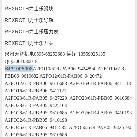
REXROTH力士乐滑块
REXROTH力士乐导轨
REXROTH力士乐压力表
REXROTH力士乐开关
泉州天益机电0595-68253688 蒋芬 13559025135
QQ:3001030018
R431005003
A2FO10/61R-PAB06 9424894 A2FO10/61R-
PBB06 9610682 A2FO12/61R-PAB06 9420472
A2FO12/61R-PBB06 9610683 A2FO16/61R-PAB06 9411113
A2FO16/61R-PBB06 9411121
A2FO23/61R-PAB05 9427223 A2FO23/61R-PBB05 9610684
A2FO28/61R-PAB05 9425164
A2FO28/61R-PBB05 9610685 A2FO32/61R-PAB05 9410193
A2FO32/61R-PBB05 9410198
A2FO45/61R-PZB05 9411585 A2FO56/61R-PAB05 9425190
A2FO56/61R-PBB05 9610686