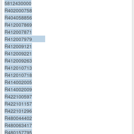
5812430000
R402000758
R404058856
R412007869
R412007871
R412007979
R412009121
R412009221
R412009263
R412010713
R412010718
R414002005
R414002009
R422100597
R422101157
R422101296
R480044402
R480063417
R480157795