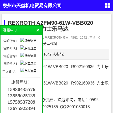
泉州市天益机电贸易有限公司
（PARKER,REXROTH,EATON
首
页
REXROTH A2FM90-61W-VBB020
R902160936 力士乐马达
VICKERS）
留
客服中心
言
本
作者：admin3 , 分类：
力士乐REXROTH液压
, 浏览：1642 , 评论：0
液
售前咨询1：
压
请在这里放置你的在线分享代码
产
品
售前咨询2：
气
点这评论（1642 人参与）
动
正文
售前咨询3：
产
品
工
售前咨询4：
业
REXROTH A2FM90-61W-VBB020 R902160936 力士乐
自
动
售前咨询5 ：
马达
化
管件
产
接
品
头，
服务热线：
密
REXROTH A2FM90-61W-VBB020 R902160936 力士乐
封，
挖
过滤
15980435576
掘
马达
机
属
13559025135
具
机
泉州天益机电 长期优势供应，欢迎来询，电话：0595-
械
15759537289
配
件
68253688 蒋芬 13559025135 QQ:3001030018
13675922394
联
系