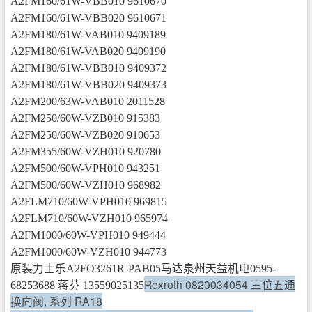
A2FM160/61W-VBB010 9610670
A2FM160/61W-VBB020 9610671
A2FM180/61W-VAB010 9409189
A2FM180/61W-VAB020 9409190
A2FM180/61W-VBB010 9409372
A2FM180/61W-VBB020 9409373
A2FM200/63W-VAB010 2011528
A2FM250/60W-VZB010 915383
A2FM250/60W-VZB020 910653
A2FM355/60W-VZH010 920780
A2FM500/60W-VPH010 943251
A2FM500/60W-VZH010 968982
A2FLM710/60W-VPH010 969815
A2FLM710/60W-VZH010 965974
A2FM1000/60W-VPH010 949444
A2FM1000/60W-VZH010 944773
原装力士乐A2FO3261R-PAB05马达泉州天益机电0595-
Rexroth 0820034054 三位五通
68253688 蒋芬 13559025135
换向阀, 系列 RA18