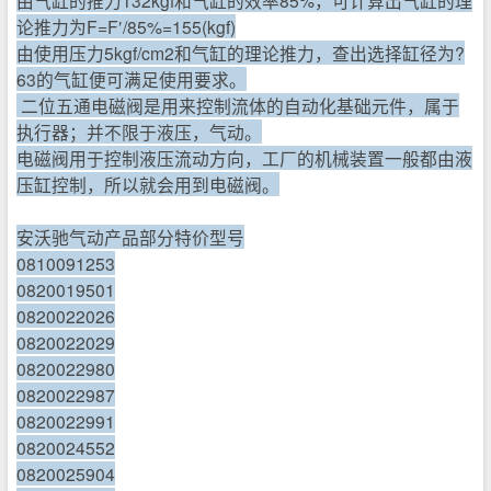
论推力为F=F′/85%=155(kgf)
由使用压力5kgf/cm2和气缸的理论推力，查出选择缸径为?
63的气缸便可满足使用要求。
二位五通电磁阀是用来控制流体的自动化基础元件，属于
执行器；并不限于液压，气动。
电磁阀用于控制液压流动方向，工厂的机械装置一般都由液
压缸控制，所以就会用到电磁阀。
安沃驰气动产品部分特价型号
0810091253
0820019501
0820022026
0820022029
0820022980
0820022987
0820022991
0820024552
0820025904