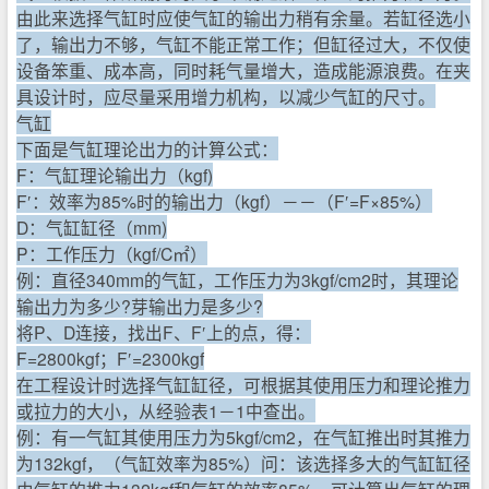
由此来选择气缸时应使气缸的输出力稍有余量。若缸径选小
了，输出力不够，气缸不能正常工作；但缸径过大，不仅使
设备笨重、成本高，同时耗气量增大，造成能源浪费。在夹
具设计时，应尽量采用增力机构，以减少气缸的尺寸。
气缸
下面是气缸理论出力的计算公式：
F：气缸理论输出力（kgf)
F′：效率为85%时的输出力（kgf）－－（F′=F×85%）
D：气缸缸径（mm)
P：工作压力（kgf/C㎡）
例：直径340mm的气缸，工作压力为3kgf/cm2时，其理论
输出力为多少?芽输出力是多少?
将P、D连接，找出F、F′上的点，得：
F=2800kgf；F′=2300kgf
在工程设计时选择气缸缸径，可根据其使用压力和理论推力
或拉力的大小，从经验表1－1中查出。
例：有一气缸其使用压力为5kgf/cm2，在气缸推出时其推力
为132kgf，（气缸效率为85%）问：该选择多大的气缸缸径
由气缸的推力132kgf和气缸的效率85%，可计算出气缸的理