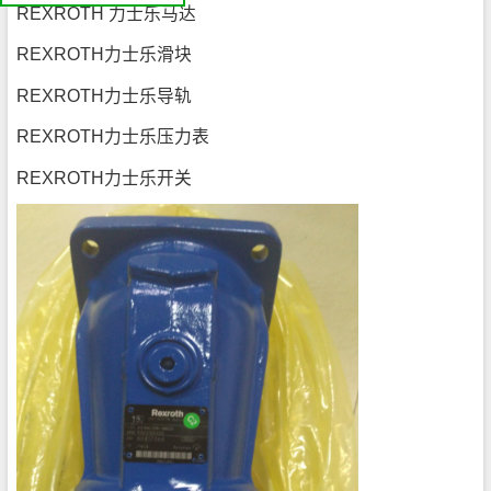
我
REXROTH 力士乐马达
们
公
司
REXROTH力士乐滑块
简
介
机
REXROTH力士乐导轨
电
产
品
平
REXROTH力士乐压力表
台
REXROTH力士乐开关