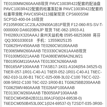
TE0100MW260AAAB现货 PAVC1003R422配套的配油盘
PAVC1003R422配套的柱塞泵缸体 PAVC1003R422配套的
柱塞带滑靴 PAVC65R4213摇架现货 CPS600S5M
SCPSD-400-04-16现货
P2105R00C1C23LA20N00A1B1P现货 F12-060-RS-SV-T-
0000000 DA6020BNJP 现货 T6E-062-1R03-A1
TH0280UX320AAAJ 泉州天益机电 0595-68253688 蒋芬
QQ:3001030018 手机：13559025135
TG0625HV450AAAB TE0260CW100AAAB
TE0065MW260AAAB TE0330CW261AAAB现货
TF0100MS021AAAB TDA080EW09A2NLW21
TB0195GM110AAAA TE0130CN260AAAB
TB0165AP100AAAB T7ASB17-1K01-A104(054-34525-0)
T6ER-057-1R01-C40-A1 T6ER-052-1R01-C40-A1 T6EC-
062-010-1L00-B1 T6CC-025-008-3L02-C100 T6CC-022-
008-5R02-C100 T6C-022-1R00-B1 TG0625BB200AAAB
TG0625MV460AAAB TE026AP100AAAB
TE0130CW260AAAB TB0050AP100AAAB
T6EDCM045B42B311L00A1F0(024-69538-0)
T6EDCM050B453L00C1(024-69537-0) T2SDT-035-3R00-