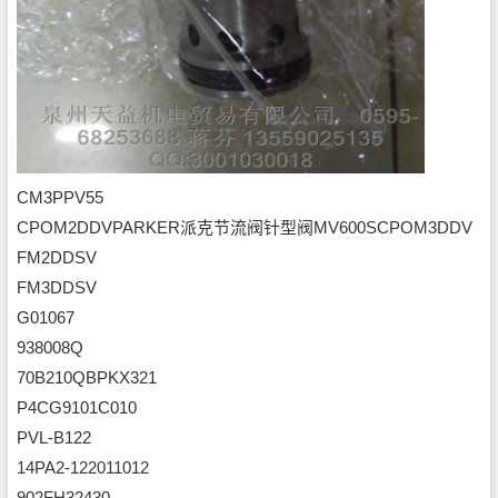
CM3PPV55
CPOM2DDV
PARKER派克节流阀针型阀MV600S
CPOM3DDV
FM2DDSV
FM3DDSV
G01067
938008Q
70B210QBPKX321
P4CG9101C010
PVL-B122
14PA2-122011012
902FH32430