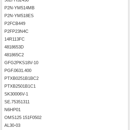
P2N-YM514MB
P2N-YM518ES
P2FCB449
P2FP23N4C
14R113FC
4818653D
481865C2
GFG2PKS18V-10
PGF.0631.400
PTXB0251B1BC2
PTXB2501B1C1
SK30006V-1
SE.75351311
N6HP01
OMS125 151F0502
AL30-03