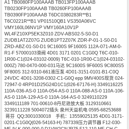
A1 TB0080FP100AAAB TB013FP100AAAB
TB0230FP100AAAB TB0260FP100AAAB
TB0390FP100AAAB T6DC0380283R**B1
T6C0221R**B1 VP01510QB1 VS350A06VC
VMY160L06NV1P VMY160A10V1P
WL4FZ10XP5EK3Z010 ZDV-ABS02-5-S0-D1
ZUDB1AT2Z07G ZUDB1PT2Z07K ZDR-P-01-1-S0-D1
ZRD-ABZ-01-S0-D1 9C1600S 9F1600S 112A-071-AM-0-
R1-F 57000103滑阀 4D01 3171 0201 C1G0Q T6C-010-
1R00-C1(024-03102-0009) T6C-010-1R00-C1(024-03102-
000Z) 780-0470-000-031马达 9C1600S 9F600S 9C800S5
9F800S 312-9310-661液压泵 4D01-3151-0101-B1-C0Q
24VDC 4D01-3208-0302-C1-G0Q epp 9MV400S现货 024-
72947-0 4RP01D25G24D1C1(026-67176-H) 3349116225
110A-036-AS-0 110A-054-AS-0 110A-088-AS-0 110A-106-
AS-0 110A-129-AS-0 110A-164-AS-0 3249110229
3349111189 701-00610-8丹尼逊放大板 3129310661
3239111228 5004072插头
泉州天益机电 0595-68253688
蒋芬 QQ:3001030018 手机：13559025135
4D01-3171-
0201-C1G0Q(026-54163-H) 787339压力调节器 F12-030-
MF-IV-K-000-000-0 D1VW2CNJP75 F12-110-MF-CH-C-