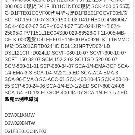
000-000-0现货 D41FHB31C1NE00现货 SCK-400-05-55现
货 D1FTE01CCVF00代用型号是D1FBE01FCOVF00现货
SCTSD-150-10-07 SCQ-150-0-02 D41FHE01C4NB0047
SCK-400-02-07 SCP-400-34-07 T6D-024-1R**-B 024-
25895-0 PVT151L1EC04S00 029-83528-0 F11-005-MB-
CH-K-000现货 D41FHE01E1NE00 PV092R1K1T1NMMC
现货 DS201CRTD024HD DSL121NRTVD024LD
DSL121CRTD024LD SCVF-080-10-07 SCVF-300-10-07
SCFT-150-32-07 SCM-152-2-02 SCLTSD-520-00-07
SCM-500-01-01 SCP-060-34-07 SCA-1/4-EMA-3CF SCA-
1/4-EMA-3-S SCA-1/4-M22*1.5-ED SCA-7/14-EMA-3
SCA-90-EMA-3 SC-ACC-01 SCK-400-10-45 SCK-400-10-
55 SCP-600-24-06 SCA-1/4-ED-1/2-ED SCP-600-24-06
SCA-1/4-ED-1/2-ED SCP-400-44-07 SCA-1/4-ED-1/2-ED
派克比例电磁阀
D3W001KNJW
D3W020BNTW
D31FBE01CC4NF00