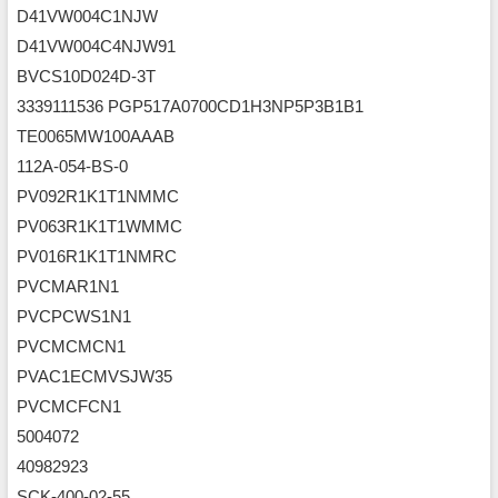
D41VW004C1NJW
D41VW004C4NJW91
BVCS10D024D-3T
3339111536 PGP517A0700CD1H3NP5P3B1B1
TE0065MW100AAAB
112A-054-BS-0
PV092R1K1T1NMMC
PV063R1K1T1WMMC
PV016R1K1T1NMRC
PVCMAR1N1
PVCPCWS1N1
PVCMCMCN1
PVAC1ECMVSJW35
PVCMCFCN1
5004072
40982923
SCK-400-02-55