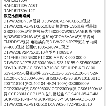
RAH161T30V
RAH161T30V-A16T
RAH161T30V-12T
派克比例电磁阀
D1VW020BNJW 现货 D3DW20BVZP40XB510现货
D1VW020BVZP91XB510现货 接线盒PES5现货 插装阀
GS021600V现货 摆线马达TE0330CW261AAAB现货 换向
阀D3W001CNJW现货 叠加阀CPOM3AAV现货 节流阀
FM3DDSV现货 电磁换向阀D1VW2CNJP75现货 单向阀
9F400B现货 线圈851005-240VAC现货
D1VW20BV2P75XB510老型号 H06SDV
D41FHB32E2NB00 F12-030-MF-IV-K-000-000-0
D1VW2CNJP75 SD500A06V4 S23-16155-0 SD500B06V
SDV10-1B7B-1C SDV10-710-3C SE161RE-KFLG100
S29-15455-0泵密封件 S29-12122-5 S29-12120-5K S29-
12120-0K SD500A06V8 SH50D-A-45-90 SDV101B6B1C
2007118101(PCL402-04-HK24-100A) GS060600V
CCP230M现货 GS060600V CCP230D现货 GS061600V现
货 CCP230M CCP115D插头 接线盒 SCK-401-05-4F-4M
SCK-401-10-4F-4M SCK-401-0.3-Y SCMA-VADC-600
D1VW020BVZP91XB510 D1VW020HVZP91XB510