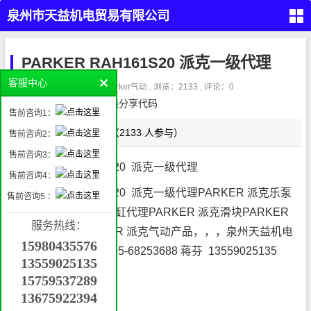
泉州市天益机电贸易有限公司
（PARKER,REXROTH,EATON
首
页
PARKER RAH161S20 派克一级代理
VICKERS）
留
客服中心
言
作者：admin3 , 分类：
parker气动
, 浏览：2133 , 评论：0
本
请在这里放置你的在线分享代码
液
售前咨询1：
压
产
品
点这评论（2133 人参与）
正文
售前咨询2：
气
动
售前咨询3：
产
品
PARKER RAH161S20 派克一级代理
工
售前咨询4：
业
自
PARKER RAH161S20 派克一级代理
PARKER 派克乐泵
动
售前咨询5 ：
化
管件
产
代理
PARKER 派克气缸代理PARKER 派克滑块PARKER
接
品
头，
服务热线：
密
派克导轨代理PARKER 派克气动产品，，，泉州天益机电
封，
挖
过滤
15980435576
掘
专业代理，电话：0595-68253688 蒋芬 13559025135
机
属
13559025135
具
QQ:3001030018
机
械
15759537289
配
件
13675922394
MV600S针型阀
联
系