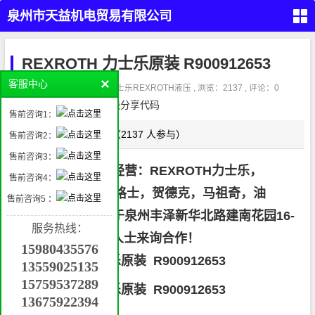
泉州市天益机电贸易有限公司
（PARKER,REXROTH,EATON
首
页
REXROTH 力士乐原装 R900912653
VICKERS）
留
客服中心
言
作者：admin3 , 分类：
力士乐REXROTH液压
, 浏览：2137 , 评论：0
本
请在这里放置你的在线分享代码
液
售前咨询1：
压
产
品
点这评论（2137 人参与）
正文
售前咨询2：
气
动
售前咨询3：
产
品
泉州天益机电专业经营：REXROTH力士乐，
工
售前咨询4：
业
自
PARKER派克，威格士，贺德克，马祖奇，油
动
售前咨询5 ：
化
管件
产
研，，，本公司位于泉州丰泽新华北路建南花园16-
接
品
头，
服务热线：
密
204 随时欢迎各界人士来询合作！
封，
挖
过滤
15980435576
掘
机
REXROTH 力士乐原装 R900912653
属
13559025135
具
机
械
15759537289
配
REXROTH 力士乐原装 R900912653
件
13675922394
联
系