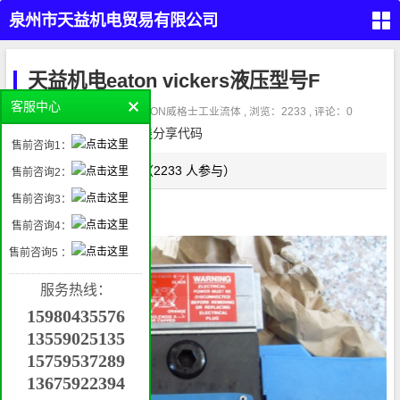
泉州市天益机电贸易有限公司
（PARKER,REXROTH,EATON
首
页
天益机电eaton vickers液压型号F
VICKERS）
留
客服中心
言
作者：admin , 分类：
EATON威格士工业流体
, 浏览：2233 , 评论：0
本
请在这里放置你的在线分享代码
液
售前咨询1：
压
产
品
点这评论（2233 人参与）
正文
售前咨询2：
气
动
售前咨询3：
产
品
工
售前咨询4：
业
自
动
售前咨询5 ：
化
管件
产
接
品
头，
服务热线：
密
封，
挖
过滤
15980435576
掘
机
属
13559025135
具
机
械
15759537289
配
件
13675922394
联
系