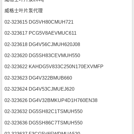
威格士叶片泵代理
02-323615 DG5VH80CMUH721
02-323617 PCG5V8AEVMUC611
02-323618 DG4V56CJMUH620J08
02-323620 DG5SH83CEVMUH550
02-323622 KAHDG5V833C250N170EXVMFP
02-323623 DG4V322BMUB660
02-323624 DG4V53CJMUEJ620
02-323626 DG4V32BMKUP4D1H760EN38
02-323632 DG5SH82C1TSMUH550
02-323636 DG5SH86C7TSMUH550
02-323637 F3CG5V6FWDMUA520